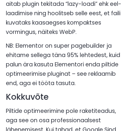
aitab plugin tekitada “lazy-loadi” ehk eel-
laadimise ning hoolitseb selle eest, et faili
kuvataks kaasaegses kompaktses
vormingus, näiteks WebP.
NB: Elementor on super pagebuilder ja
ehitame sellega täna 95% lehtedest, kuid
palun ära kasuta Elementori enda piltide
optimeerimise pluginat – see reklaamib
end, aga ei tööta tasuta.
Kokkuvõte
Piltide optimeerimine pole raketiteadus,
aga see on osa professionaalsest
lähenemisest. Kui tahad, et Google Sind