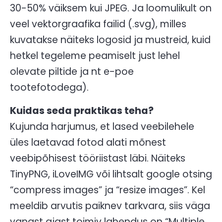
30-50% väiksem kui JPEG. Ja loomulikult on
veel vektorgraafika failid (.svg), milles
kuvatakse näiteks logosid ja mustreid, kuid
hetkel tegeleme peamiselt just lehel
olevate piltide ja nt e-poe
tootefotodega).
Kuidas seda praktikas teha?
Kujunda harjumus, et lased veebilehele
üles laetavad fotod alati mõnest
veebipõhisest tööriistast läbi. Näiteks
TinyPNG, iLoveIMG või lihtsalt google otsing
“compress images” ja “resize images”. Kel
meeldib arvutis paiknev tarkvara, siis väga
vanast ajast toimiv lahendus on “Multiple