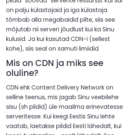
pildid “söövad” serverite ressurssi. Kui Sul
on palju külastajaid ja iga külastaja
tõmbab alla megabaidid pilte, siis see
mõjutab nii serveri jõudlust kui ka Sinu
kulusid. Ja kui kasutad CDN-i (sellest
kohe), siis seal on samuti limiidid.
Mis on CDN ja miks see
oluline?
CDN ehk Content Delivery Network on
selline teenus, mis jagab Sinu veebilehe
sisu (sh pildid) üle maailma erinevatesse
serveritesse. Kui keegi Eestis Sinu lehte
vaatab, laetakse pildid Eesti lähedalt, kui