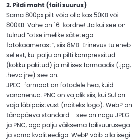
2. Pildi maht (faili suurus)
Sama 800px pilt võib olla kas 50KB või
800KB. Vahe on 16-kordne! Ja kui see on
tulnud “otse imelike sätetega
fotokaamerast”, siis 8MB! Erinevus tuleneb
sellest, kui palju on pilti kompressitud
(kokku pakitud) ja millises formaadis (.jpg,
.hevc jne) see on.
JPEG-formaat on fotodele hea, kuid
vananenud. PNG on vajalik siis, kui Sul on
vaja läbipaistvust (näiteks logo). WebP on
tänapäeva standard – see on nagu JPEG
ja PNG, aga palju väiksema failisuurusega
ja sama kvaliteediga. WebP võib olla isegi