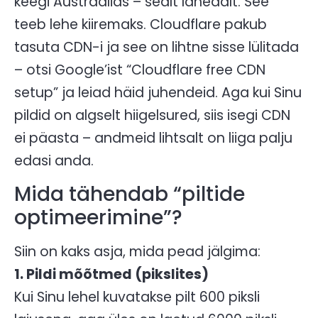
keegi Austraalias – sealt lähedalt. See
teeb lehe kiiremaks. Cloudflare pakub
tasuta CDN-i ja see on lihtne sisse lülitada
– otsi Google’ist “Cloudflare free CDN
setup” ja leiad häid juhendeid. Aga kui Sinu
pildid on algselt hiigelsured, siis isegi CDN
ei päasta – andmeid lihtsalt on liiga palju
edasi anda.
Mida tähendab “piltide
optimeerimine”?
Siin on kaks asja, mida pead jälgima:
1. Pildi mõõtmed (pikslites)
Kui Sinu lehel kuvatakse pilt 600 piksli