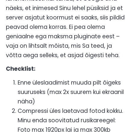
näeks, et inimesed Sinu lehel püsiksid ja et
server asjatut koormust ei saaks, siis pildid
peavad olema korras. Ei pea olema
geniaalne ega maksma pluginate eest –
vaja on lihtsalt mõista, mis Sa teed, ja
võtta aega selleks, et asjad õigesti teha.
Checklist:
Enne üleslaadimist muuda pilt õigeks
suuruseks (max 2x suurem kui ekraanil
näha)
Compressi üles laetavad fotod kokku.
Minu enda soovitatud rusikareegel:
Foto max 1920px lai ja max 300kb