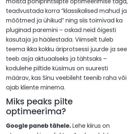
mõista põhiprintsiipte optimeerimise taga,
teadvustada korra “klassikalised mahud ja
mõõtmed ja ühikud” ning siis toimivad ka
pluginad paremini – oskad neid õigesti
kasutaja ja häälestada. Viimselt tuleb
teema ikka kokku äriprotsessi juurde ja see
teeb asja aktuaalseks ja tähtsaks –
kodulehe piltide küsimus on suuresti
määrav, kas Sinu veebileht teenib raha või
ajab kliente minema.
Miks peaks pilte
optimeerima?
Google paneb tähele.
Lehe kiirus on