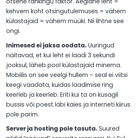
otsene rankingu faktor. Aeglane leht =
kehvem koht otsingutulemuses = vähem
külastajaid = vähem müüki. Nii lihtne see
ongi.
Inimesed ei jaksa oodata.
Uuringud
näitavad, et kui leht ei laadi 3 sekundi
jooksul, läheb pool külastajaid minema.
Mobiilis on see veelgi hullem – seal ei viitsi
keegi vaadata, kuidas laadimise ring
keerleb ja keerleb. Eriti kui ta on kusagil
bussis või poest läbi käies ja interneti kiirus
pole parim.
Server ja hosting pole tasuta.
Suured