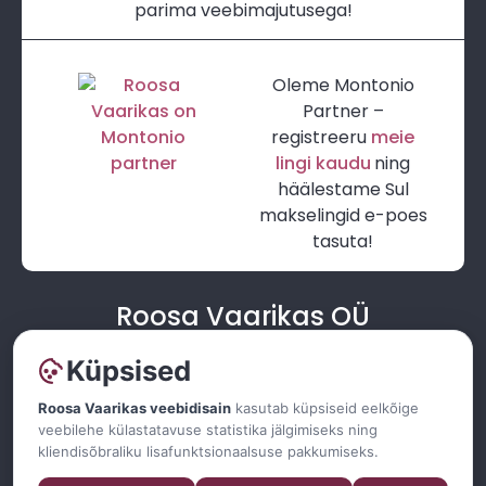
parima veebimajutusega!
Oleme Montonio
Partner –
registreeru
meie
lingi kaudu
ning
häälestame Sul
makselingid e-poes
tasuta!
Roosa Vaarikas OÜ
Kummeli 10a-1, 50304 Tartu
Küpsised
registrikood:
12917583
ei ole KM-kohustuslane
Roosa Vaarikas veebidisain
kasutab küpsiseid eelkõige
veebilehe külastatavuse statistika jälgimiseks ning
mathias@roosavaarikas.ee
kliendisõbraliku lisafunktsionaalsuse pakkumiseks.