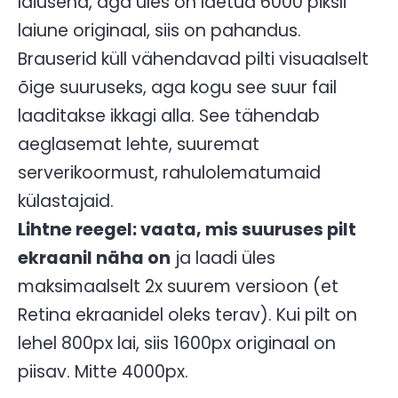
laiusena, aga üles on laetud 6000 piksli
laiune originaal, siis on pahandus.
Brauserid küll vähendavad pilti visuaalselt
õige suuruseks, aga kogu see suur fail
laaditakse ikkagi alla. See tähendab
aeglasemat lehte, suuremat
serverikoormust, rahulolematumaid
külastajaid.
Lihtne reegel: vaata, mis suuruses pilt
ekraanil näha on
ja laadi üles
maksimaalselt 2x suurem versioon (et
Retina ekraanidel oleks terav). Kui pilt on
lehel 800px lai, siis 1600px originaal on
piisav. Mitte 4000px.