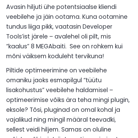
Avasin hiljuti ühe potentsiaalse kliendi
veebilehe ja jäin ootama. Kuna ootamine
tundus liiga pikk, vaatasin Developer
Tools’ist järele – avalehel oli pilt, mis
“kaalus” 8 MEGAbaiti. See on rohkem kui
mõni väiksem koduleht tervikuna!
Piltide optimeerimine on veebilehe
omaniku jaoks esmapilgul “tüütu
lisakohustus” veebilehe haldamisel –
optimeerimise võiks ära teha mingi plugin,
eksole? Tõsi, pluginad on omal kohal ja
vajalikud ning mingil määral teevadki,
sellest veidi hiljem. Samas on oluline