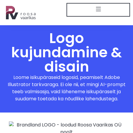
Logo
kujundamine &
disain
Loome isikupäraseid logosid, peamiselt Adobe
Illustrator tarkvaraga. Ei ole nii, et mingi AI-prompt
teeb valmisasja, vaid läheneme isikupäraselt ja
suudame toetada ka nõudlike lahendustega.